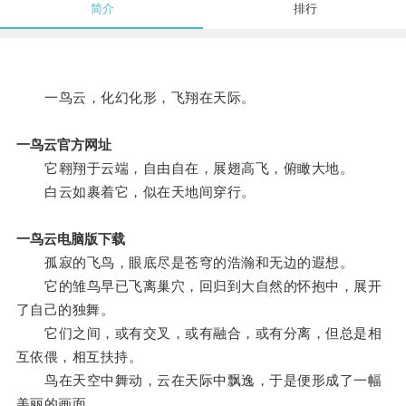
简介
排行
一鸟云，化幻化形，飞翔在天际。
一鸟云官方网址
它翱翔于云端，自由自在，展翅高飞，俯瞰大地。
白云如裹着它，似在天地间穿行。
一鸟云电脑版下载
孤寂的飞鸟，眼底尽是苍穹的浩瀚和无边的遐想。
它的雏鸟早已飞离巢穴，回归到大自然的怀抱中，展开
了自己的独舞。
它们之间，或有交叉，或有融合，或有分离，但总是相
互依偎，相互扶持。
鸟在天空中舞动，云在天际中飘逸，于是便形成了一幅
美丽的画面。